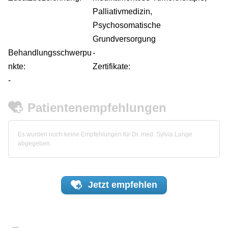
Palliativmedizin,
Psychosomatische
Grundversorgung
Behandlungsschwerpu
-
nkte:
Zertifikate:
-
Patientenempfehlungen
Es wurden noch keine Empfehlungen für Dr. med. Sylvia Lange
abgegeben.
Jetzt
empfehlen