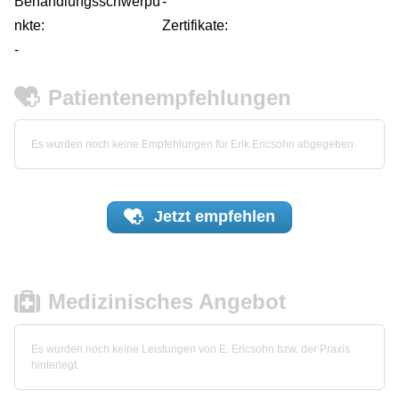
Behandlungsschwerpu
-
nkte:
Zertifikate:
-
Patientenempfehlungen
Es wurden noch keine Empfehlungen für Erik Ericsohn abgegeben.
Jetzt
empfehlen
Medizinisches Angebot
Es wurden noch keine Leistungen von E. Ericsohn bzw. der Praxis
hinterlegt.