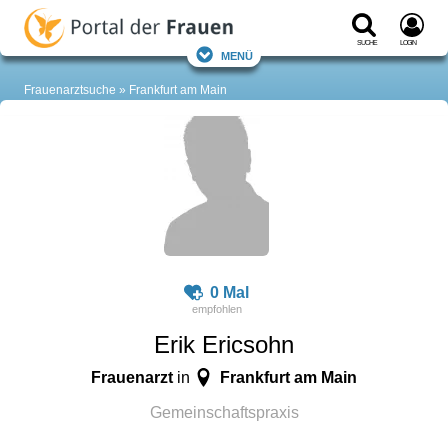
Suche
Login
Menü
Frauenarztsuche
Frankfurt am Main
0 Mal
Erik Ericsohn
Frauenarzt
Frankfurt am Main
in
Gemeinschaftspraxis