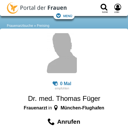
Suche
Login
Menü
Frauenarztsuche
Freising
0 Mal
Dr. med. Thomas Füger
Frauenarzt
München-Flughafen
in
Anrufen