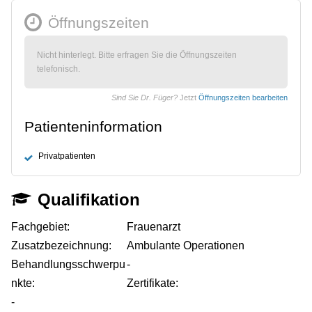
Öffnungszeiten
Nicht hinterlegt. Bitte erfragen Sie die Öffnungszeiten
telefonisch.
Sind Sie Dr. Füger?
Jetzt
Öffnungszeiten bearbeiten
Patienteninformation
Privatpatienten
Qualifikation
Fachgebiet:
Frauenarzt
Zusatzbezeichnung:
Ambulante Operationen
Behandlungsschwerpu
-
nkte:
Zertifikate:
-