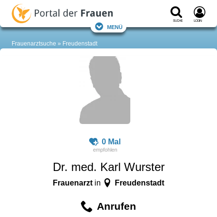
Suche
Login
Menü
Frauenarztsuche
Freudenstadt
0 Mal
Dr. med. Karl Wurster
Frauenarzt
Freudenstadt
in
Anrufen