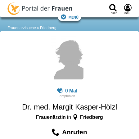
Suche
Login
Menü
Frauenarztsuche
Friedberg
0 Mal
Dr. med. Margit Kasper-Hölzl
Frauenärztin
Friedberg
in
Anrufen