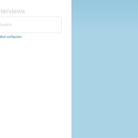
nterviews
fentlicht
tikel verfassen