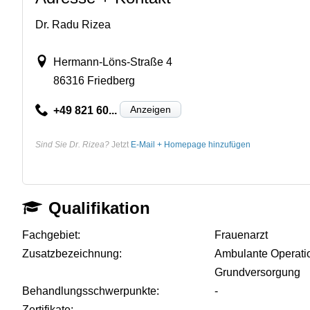
Dr. Radu Rizea
Hermann-Löns-Straße 4
86316 Friedberg
Anzeigen
+49 821 60...
Sind Sie Dr. Rizea?
Jetzt
E-Mail + Homepage hinzufügen
Qualifikation
Fachgebiet:
Frauenarzt
Zusatzbezeichnung:
Ambulante Operati
Grundversorgung
Behandlungsschwerpunkte:
-
Zertifikate:
-