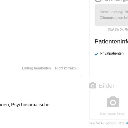
Nicht hinterlegt. B
Öffnungszeiten tel
Sind Sie Dr. R
Patientenin
Privatpatienten
Eintrag bearbeiten
Nicht korrekt?
Bilder
onen, Psychosomatische
Noch keine Bilder
Sind Sie Dr. Rizea?
Jetzt
Bi