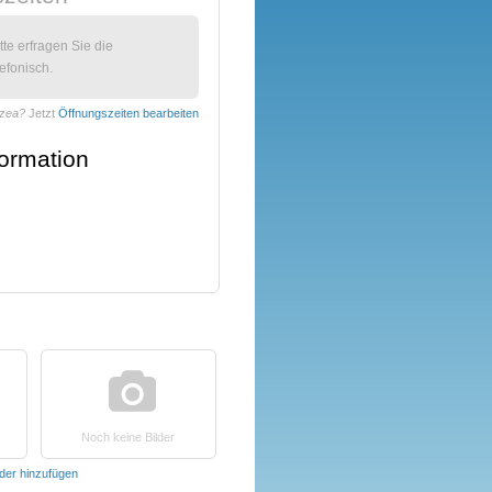
itte erfragen Sie die
efonisch.
izea?
Jetzt
Öffnungszeiten bearbeiten
formation
Noch keine Bilder
lder hinzufügen