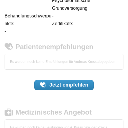
Psychosomatische
Grundversorgung
Behandlungsschwerpu
-
nkte:
Zertifikate:
-
Patientenempfehlungen
Es wurden noch keine Empfehlungen für Andreas Kress abgegeben.
Jetzt
empfehlen
Medizinisches Angebot
Es wurden noch keine Leistungen von A. Kress bzw. der Praxis