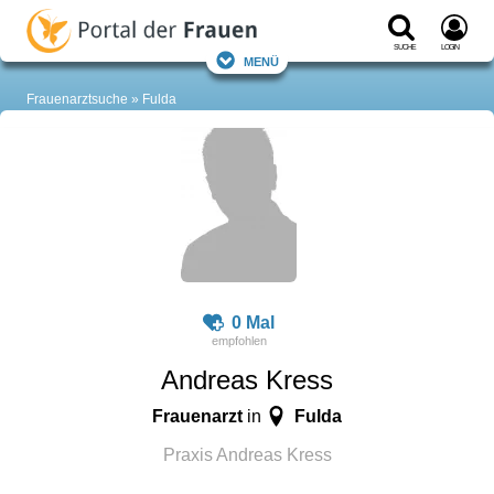
Suche
Login
Menü
Frauenarztsuche
Fulda
0 Mal
Andreas Kress
Frauenarzt
Fulda
in
Praxis Andreas Kress