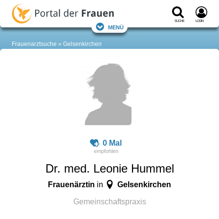
Suche
Login
Menü
Frauenarztsuche
Gelsenkirchen
0 Mal
Dr. med. Leonie Hummel
Frauenärztin
Gelsenkirchen
in
Gemeinschaftspraxis