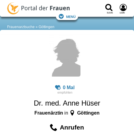
Suche
Login
Menü
Frauenarztsuche
Göttingen
0 Mal
Dr. med. Anne Hüser
Frauenärztin
Göttingen
in
Anrufen