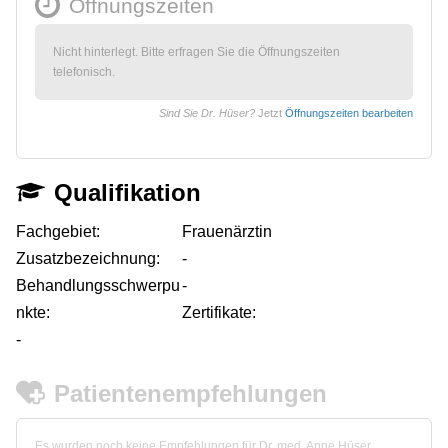
Öffnungszeiten
Nicht hinterlegt. Bitte erfragen Sie die Öffnungszeiten
telefonisch.
Sind Sie Dr. Hüser?
Jetzt
Öffnungszeiten bearbeiten
Qualifikation
Fachgebiet:
Frauenärztin
Zusatzbezeichnung:
-
Behandlungsschwerpu
-
nkte:
Zertifikate:
-
Patientenempfehlungen
Es wurden noch keine Empfehlungen für Dr. med. Anne Hüser