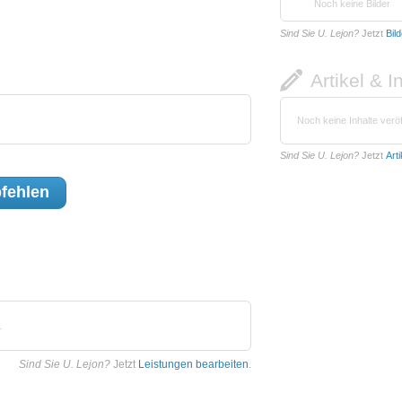
Noch keine Bilder
Sind Sie U. Lejon?
Jetzt
Bil
Artikel & I
Noch keine Inhalte veröf
Sind Sie U. Lejon?
Jetzt
Art
fehlen
.
Sind Sie U. Lejon?
Jetzt
Leistungen bearbeiten
.