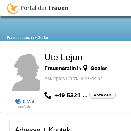
Frauenarztsuche
Goslar
Ute Lejon
Frauenärztin
Goslar
in
Asklepios Harzklinik Goslar
+49 5321 ...
Anzeigen
0 Mal
Adresse + Kontakt