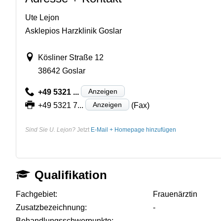
Ute Lejon
Asklepios Harzklinik Goslar
Kösliner Straße 12
38642 Goslar
Anzeigen
+49 5321 ...
Anzeigen
+49 5321 7...
(Fax)
Sind Sie U. Lejon?
Jetzt
E-Mail + Homepage hinzufügen
Qualifikation
Fachgebiet:
Frauenärztin
Zusatzbezeichnung:
-
Behandlungsschwerpunkte:
-