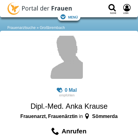
Suche
Login
Menü
Frauenarztsuche
Großbrembach
0 Mal
Dipl.-Med. Anka Krause
Frauenarzt, Frauenärztin
Sömmerda
in
Anrufen