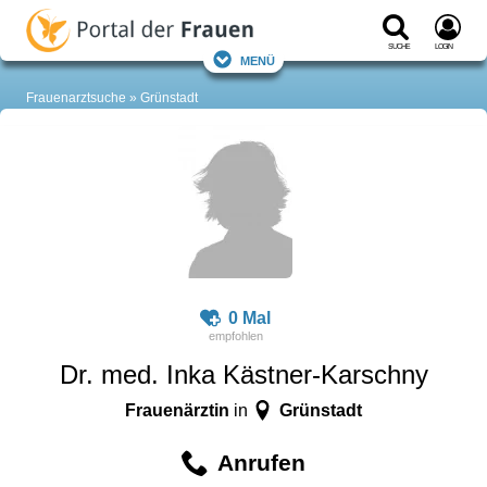
Suche
Login
Menü
Frauenarztsuche
Grünstadt
0 Mal
Dr. med. Inka Kästner-Karschny
Frauenärztin
Grünstadt
in
Anrufen