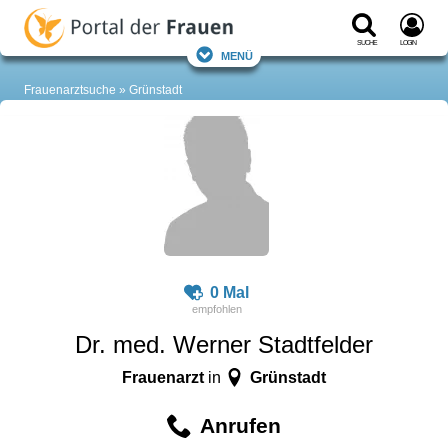
Suche
Login
Menü
Frauenarztsuche
Grünstadt
0 Mal
Dr. med. Werner Stadtfelder
Frauenarzt
Grünstadt
in
Anrufen