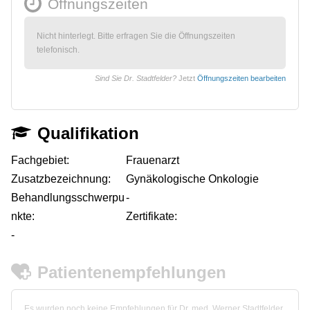
Öffnungszeiten
Nicht hinterlegt. Bitte erfragen Sie die Öffnungszeiten
telefonisch.
Sind Sie Dr. Stadtfelder?
Jetzt
Öffnungszeiten bearbeiten
Qualifikation
Fachgebiet:
Frauenarzt
Zusatzbezeichnung:
Gynäkologische Onkologie
Behandlungsschwerpu
-
nkte:
Zertifikate:
-
Patientenempfehlungen
Es wurden noch keine Empfehlungen für Dr. med. Werner Stadtfelder