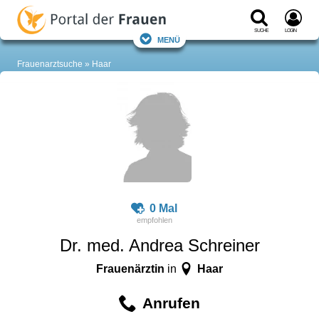
Suche
Login
Menü
Frauenarztsuche
Haar
0 Mal
Dr. med. Andrea Schreiner
Frauenärztin
Haar
in
Anrufen