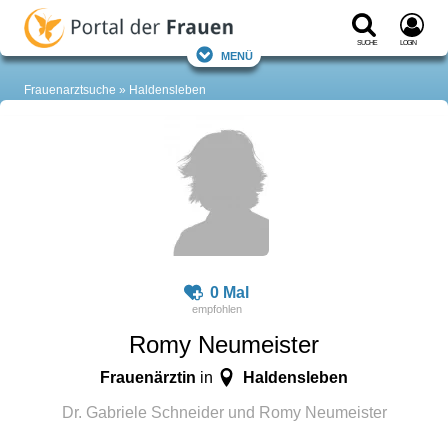
Suche
Login
Menü
Frauenarztsuche
Haldensleben
0 Mal
Romy Neumeister
Frauenärztin
Haldensleben
in
Dr. Gabriele Schneider und Romy Neumeister