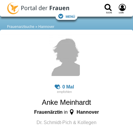
Suche
Login
Menü
Frauenarztsuche
Hannover
0 Mal
Anke Meinhardt
Frauenärztin
Hannover
in
Dr. Schmidt-Pich & Kollegen