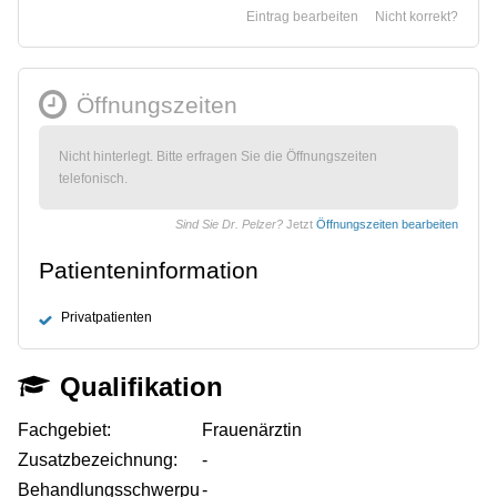
Eintrag bearbeiten
Nicht korrekt?
Öffnungszeiten
Nicht hinterlegt. Bitte erfragen Sie die Öffnungszeiten
telefonisch.
Sind Sie Dr. Pelzer?
Jetzt
Öffnungszeiten bearbeiten
Patienteninformation
Privatpatienten
Qualifikation
Fachgebiet:
Frauenärztin
Zusatzbezeichnung:
-
Behandlungsschwerpu
-