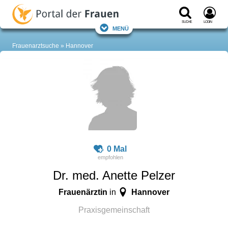
Suche
Login
Menü
Frauenarztsuche
Hannover
0 Mal
Dr. med. Anette Pelzer
Frauenärztin
Hannover
in
Praxisgemeinschaft