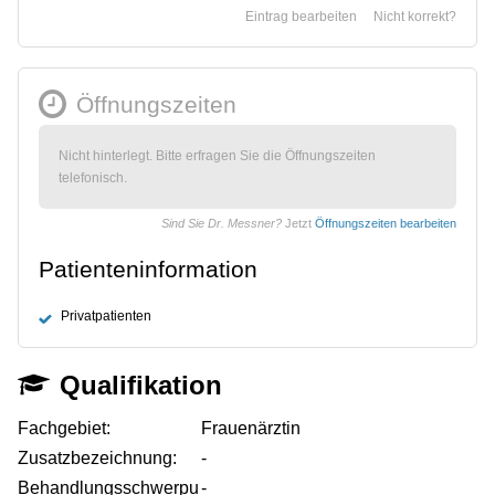
Eintrag bearbeiten
Nicht korrekt?
Öffnungszeiten
Nicht hinterlegt. Bitte erfragen Sie die Öffnungszeiten
telefonisch.
Sind Sie Dr. Messner?
Jetzt
Öffnungszeiten bearbeiten
Patienteninformation
Privatpatienten
Qualifikation
Fachgebiet:
Frauenärztin
Zusatzbezeichnung:
-
Behandlungsschwerpu
-