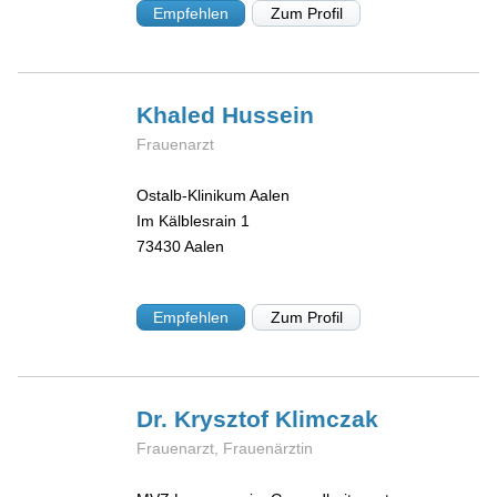
Empfehlen
Zum Profil
Khaled
Hussein
Frauenarzt
Ostalb-Klinikum Aalen
Im Kälblesrain 1
73430
Aalen
Empfehlen
Zum Profil
Dr. Krysztof
Klimczak
Frauenarzt, Frauenärztin