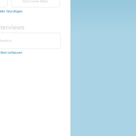
Noch keine Bilder
ilder hinzufügen
nterviews
fentlicht
rtikel verfassen