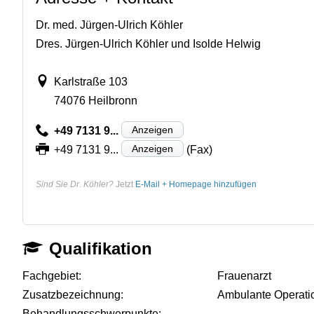
Dr. med. Jürgen-Ulrich Köhler
Dres. Jürgen-Ulrich Köhler und Isolde Helwig
Karlstraße 103
74076 Heilbronn
Anzeigen
+49 7131 9...
Anzeigen
+49 7131 9...
(Fax)
Sind Sie Dr. Köhler?
Jetzt
E-Mail + Homepage hinzufügen
Qualifikation
Fachgebiet:
Frauenarzt
Zusatzbezeichnung:
Ambulante Operati
Behandlungsschwerpunkte:
-