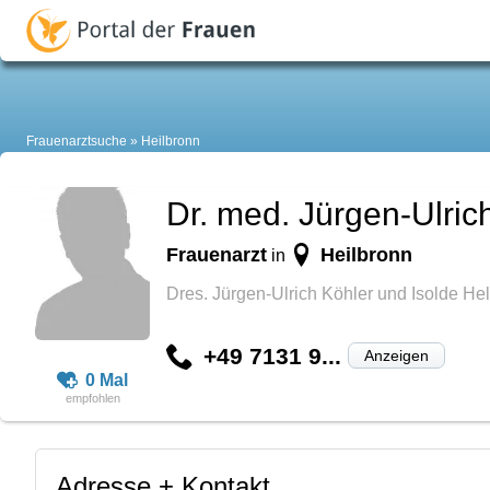
Frauenarztsuche
Heilbronn
Dr. med. Jürgen-Ulric
Frauenarzt
Heilbronn
in
Dres. Jürgen-Ulrich Köhler und Isolde He
+49 7131 9...
Anzeigen
0 Mal
Adresse + Kontakt