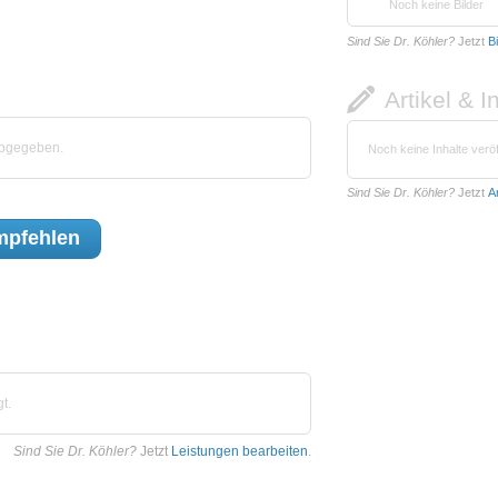
Noch keine Bilder
Sind Sie Dr. Köhler?
Jetzt
B
Artikel & I
abgegeben.
Noch keine Inhalte veröf
Sind Sie Dr. Köhler?
Jetzt
A
pfehlen
t.
Sind Sie Dr. Köhler?
Jetzt
Leistungen bearbeiten
.