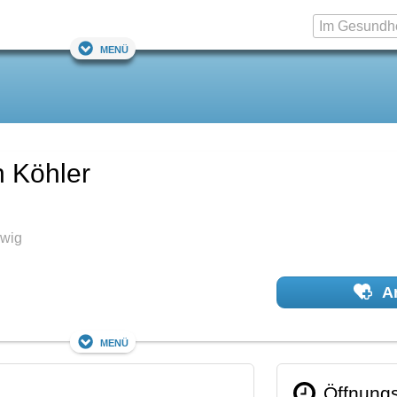
Menü
h Köhler
lwig
Ar
Menü
Öffnungs