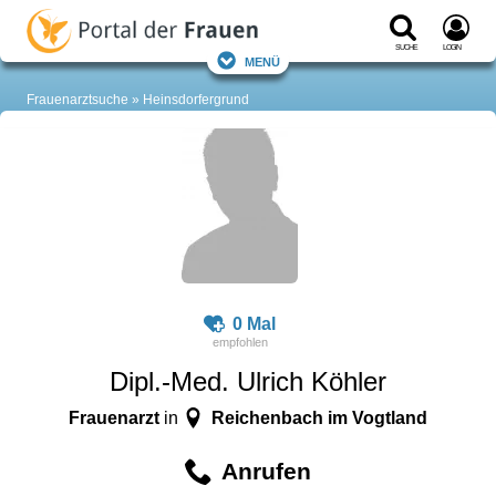
Suche
Login
Menü
Frauenarztsuche
Heinsdorfergrund
0 Mal
Dipl.-Med. Ulrich Köhler
Frauenarzt
Reichenbach im Vogtland
in
Anrufen