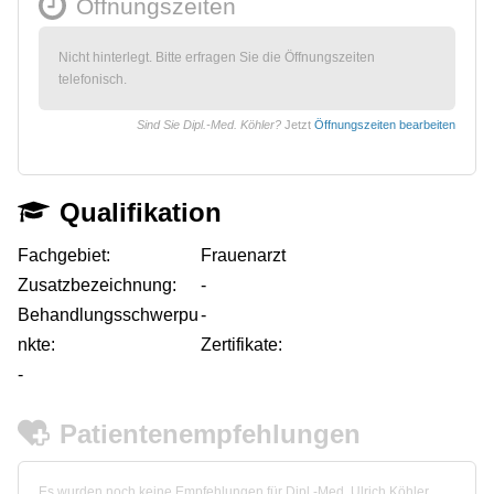
Öffnungszeiten
Nicht hinterlegt. Bitte erfragen Sie die Öffnungszeiten
telefonisch.
Sind Sie Dipl.-Med. Köhler?
Jetzt
Öffnungszeiten bearbeiten
Qualifikation
Fachgebiet:
Frauenarzt
Zusatzbezeichnung:
-
Behandlungsschwerpu
-
nkte:
Zertifikate:
-
Patientenempfehlungen
Es wurden noch keine Empfehlungen für Dipl.-Med. Ulrich Köhler