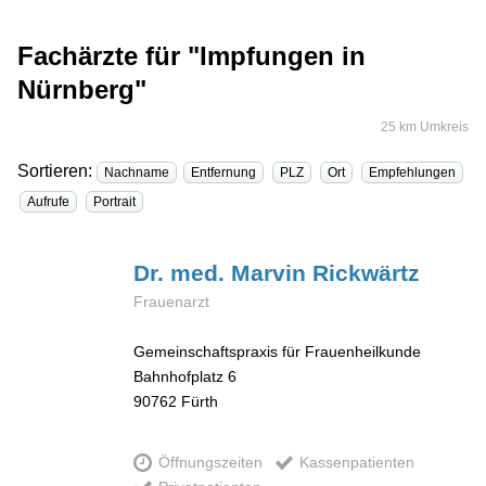
Fachärzte für "Impfungen in
Nürnberg"
25 km Umkreis
Sortieren:
Nachname
Entfernung
PLZ
Ort
Empfehlungen
Aufrufe
Portrait
Dr. med. Marvin
Rickwärtz
Frauenarzt
Gemeinschaftspraxis für Frauenheilkunde
Bahnhofplatz 6
90762
Fürth
Öffnungszeiten
Kassenpatienten