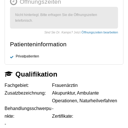
Öffnungszeiten
Nicht hinterlegt. Bitte erfragen Sie die Öffnungszeiten
telefonisch.
Sind Sie Dr. Kamps?
Jetzt
Öffnungszeiten bearbeiten
Patienteninformation
Privatpatienten
Qualifikation
Fachgebiet:
Frauenärztin
Zusatzbezeichnung:
Akupunktur, Ambulante
Operationen, Naturheilverfahren
Behandlungsschwerpu
-
nkte:
Zertifikate:
-