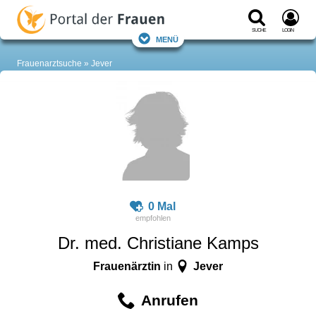
Suche
Login
Menü
Frauenarztsuche
Jever
0 Mal
Dr. med. Christiane Kamps
Frauenärztin
Jever
in
Anrufen