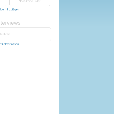
Noch keine Bilder
ilder hinzufügen
nterviews
fentlicht
rtikel verfassen