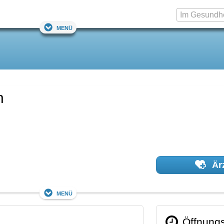
Menü
n
Ärz
Menü
Öffnungs