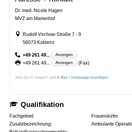
Dr. med. Nicole Hagen
MVZ am Marienhof
Rudolf-Virchow-Straße 7 - 9
56073 Koblenz
Anzeigen
+49 261 49...
Anzeigen
+49 261 49...
(Fax)
Sind Sie Dr. Hagen?
Jetzt
E-Mail + Homepage hinzufügen
Qualifikation
Fachgebiet:
Frauenärztin
Zusatzbezeichnung:
Ambulante Operati
Behandlungsschwerpunkte:
-