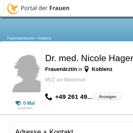
Frauenarztsuche
Koblenz
Dr. med. Nicole Hage
Frauenärztin
Koblenz
in
MVZ am Marienhof
+49 261 49...
Anzeigen
0 Mal
Adresse + Kontakt