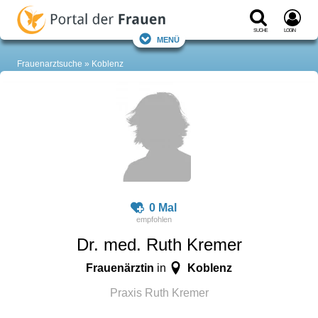
Suche
Login
Menü
Frauenarztsuche
Koblenz
0 Mal
Dr. med. Ruth Kremer
Frauenärztin
Koblenz
in
Praxis Ruth Kremer