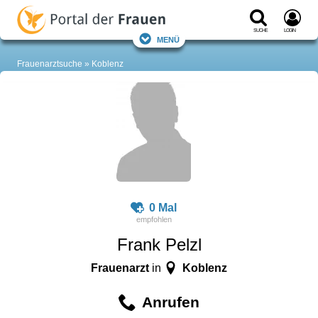
Suche
Login
Menü
Frauenarztsuche
Koblenz
0 Mal
Frank Pelzl
Frauenarzt
Koblenz
in
Anrufen