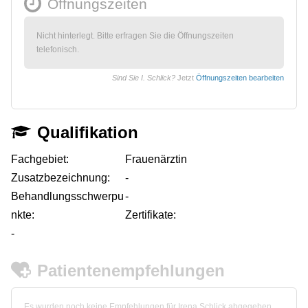
Öffnungszeiten
Nicht hinterlegt. Bitte erfragen Sie die Öffnungszeiten
telefonisch.
Sind Sie I. Schlick?
Jetzt
Öffnungszeiten bearbeiten
Qualifikation
Fachgebiet:
Frauenärztin
Zusatzbezeichnung:
-
Behandlungsschwerpu
-
nkte:
Zertifikate:
-
Patientenempfehlungen
Es wurden noch keine Empfehlungen für Irena Schlick abgegeben.