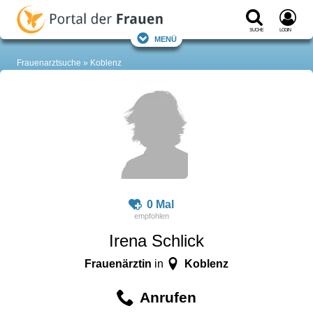
Suche
Login
Menü
Frauenarztsuche
Koblenz
0 Mal
Irena Schlick
Frauenärztin
Koblenz
in
Anrufen