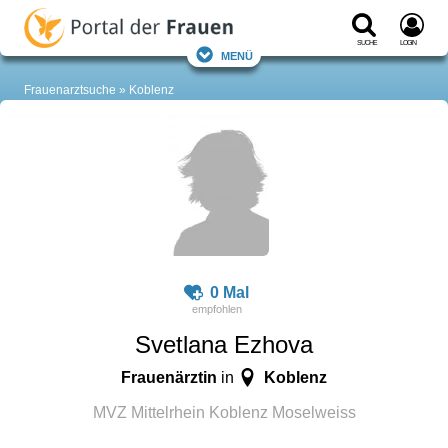
Suche
Login
Menü
Frauenarztsuche
Koblenz
0 Mal
Svetlana Ezhova
Frauenärztin
Koblenz
in
MVZ Mittelrhein Koblenz Moselweiss