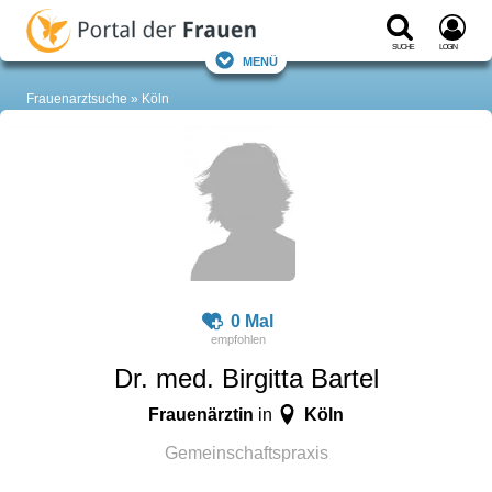
Suche
Login
Menü
Frauenarztsuche
Köln
0 Mal
Dr. med. Birgitta Bartel
Frauenärztin
Köln
in
Gemeinschaftspraxis