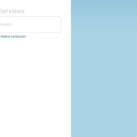
nterviews
fentlicht
t
Artikel verfassen