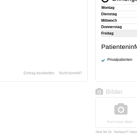
Montag
Dienstag
Mittwoch
Donnerstag
Freitag
Patientenin
Privatpatienten
Eintrag bearbeiten
Nicht korrekt?
Bilder
Noch keine Bilder
Sind Sie Dr. Horbach?
Jetz