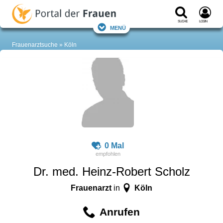
Suche
Login
Menü
Frauenarztsuche
Köln
0 Mal
Dr. med. Heinz-Robert Scholz
Frauenarzt
Köln
in
Anrufen