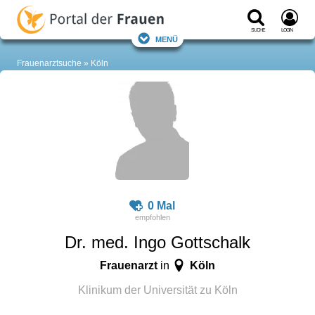
Suche
Login
Menü
Frauenarztsuche
Köln
0 Mal
Dr. med. Ingo Gottschalk
Frauenarzt
Köln
in
Klinikum der Universität zu Köln