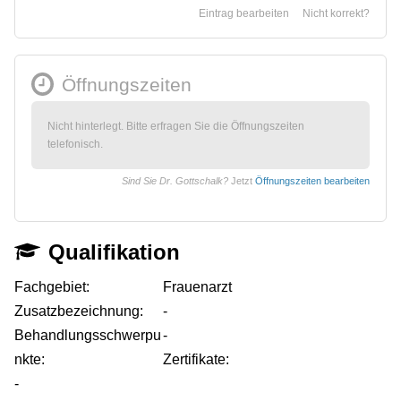
Eintrag bearbeiten
Nicht korrekt?
Öffnungszeiten
Nicht hinterlegt. Bitte erfragen Sie die Öffnungszeiten
telefonisch.
Sind Sie Dr. Gottschalk?
Jetzt
Öffnungszeiten bearbeiten
Qualifikation
Fachgebiet:
Frauenarzt
Zusatzbezeichnung:
-
Behandlungsschwerpu
-
nkte:
Zertifikate:
-