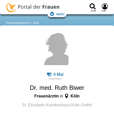
Suche
Login
Menü
Frauenarztsuche
Köln
0 Mal
Dr. med. Ruth Biwer
Frauenärztin
Köln
in
St. Elisabeth-Krankenhaus Köln GmbH