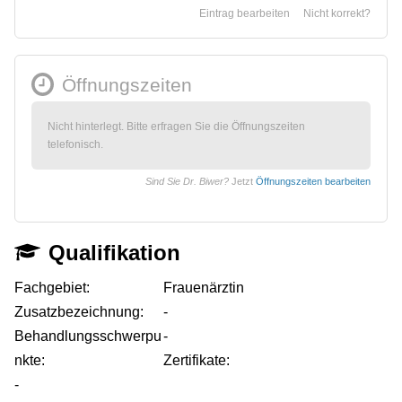
Eintrag bearbeiten
Nicht korrekt?
Öffnungszeiten
Nicht hinterlegt. Bitte erfragen Sie die Öffnungszeiten
telefonisch.
Sind Sie Dr. Biwer?
Jetzt
Öffnungszeiten bearbeiten
Qualifikation
Fachgebiet:
Frauenärztin
Zusatzbezeichnung:
-
Behandlungsschwerpu
-
nkte:
Zertifikate:
-