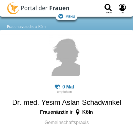
Suche
Login
Menü
Frauenarztsuche
Köln
0 Mal
Dr. med. Yesim Aslan-Schadwinkel
Frauenärztin
Köln
in
Gemeinschaftspraxis