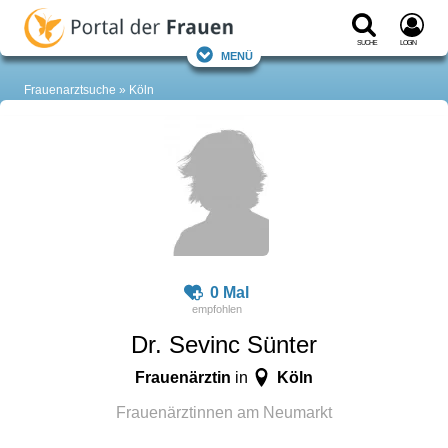
Suche
Login
Menü
Frauenarztsuche
Köln
0 Mal
Dr. Sevinc Sünter
Frauenärztin
Köln
in
Frauenärztinnen am Neumarkt