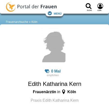
Suche
Login
Menü
Frauenarztsuche
Köln
0 Mal
Edith Katharina Kern
Frauenärztin
Köln
in
Praxis Edith Katharina Kern