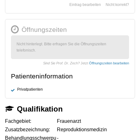
Eintrag bearbeiten
Nicht korrekt?
Öffnungszeiten
Nicht hinterlegt. Bitte erfragen Sie die Öffnungszeiten
telefonisch.
Sind Sie Prof. Dr. Zech?
Jetzt
Öffnungszeiten bearbeiten
Patienteninformation
Privatpatienten
Qualifikation
Fachgebiet:
Frauenarzt
Zusatzbezeichnung:
Reproduktionsmedizin
Behandlungsschwerpu
-