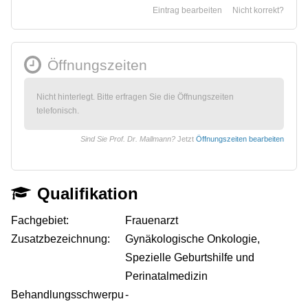
Eintrag bearbeiten
Nicht korrekt?
Öffnungszeiten
Nicht hinterlegt. Bitte erfragen Sie die Öffnungszeiten
telefonisch.
Sind Sie Prof. Dr. Mallmann?
Jetzt
Öffnungszeiten bearbeiten
Qualifikation
Fachgebiet:
Frauenarzt
Zusatzbezeichnung:
Gynäkologische Onkologie,
Spezielle Geburtshilfe und
Perinatalmedizin
Behandlungsschwerpu
-