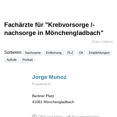
Fachärzte für "Krebvorsorge /-
nachsorge in Mönchengladbach"
25 km Umkreis
Sortieren:
Nachname
Entfernung
PLZ
Ort
Empfehlungen
Aufrufe
Portrait
Jorge
Munoz
Frauenarzt
Berliner Platz
41061
Mönchengladbach
Öffnungszeiten
Kassenpatienten