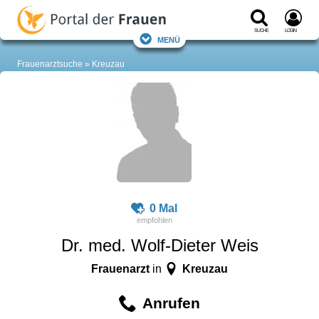
Suche
Login
Menü
Frauenarztsuche
Kreuzau
0 Mal
Dr. med. Wolf-Dieter Weis
Frauenarzt
Kreuzau
in
Anrufen