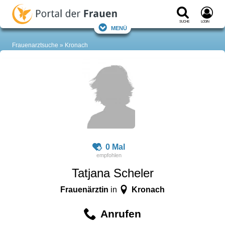
Suche
Login
Menü
Frauenarztsuche
Kronach
0 Mal
Tatjana Scheler
Frauenärztin
Kronach
in
Anrufen