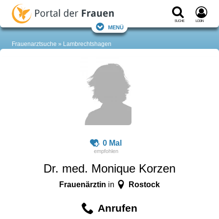
Suche
Login
Menü
Frauenarztsuche
Lambrechtshagen
0 Mal
Dr. med. Monique Korzen
Frauenärztin
Rostock
in
Anrufen