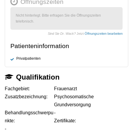
Öffnungszeiten
Nicht hinterlegt. Bitte erfragen Sie die Öffnungszeiten
telefonisch.
Sind Sie Dr. Wack?
Jetzt
Öffnungszeiten bearbeiten
Patienteninformation
Privatpatienten
Qualifikation
Fachgebiet:
Frauenarzt
Zusatzbezeichnung:
Psychosomatische
Grundversorgung
Behandlungsschwerpu
-
nkte:
Zertifikate:
-