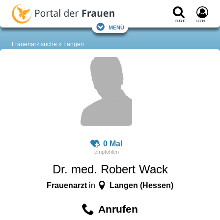
Suche
Login
Menü
Frauenarztsuche
Langen
0 Mal
Dr. med. Robert Wack
Frauenarzt
Langen (Hessen)
in
Anrufen