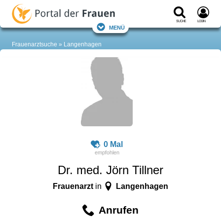
Suche
Login
Menü
Frauenarztsuche
Langenhagen
0 Mal
Dr. med. Jörn Tillner
Frauenarzt
Langenhagen
in
Anrufen