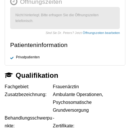
Öffnungszeiten
Nicht hinterlegt. Bitte erfragen Sie die Öffnungszeiten
telefonisch.
Sind Sie Dr. Peters?
Jetzt
Öffnungszeiten bearbeiten
Patienteninformation
Privatpatienten
Qualifikation
Fachgebiet:
Frauenärztin
Zusatzbezeichnung:
Ambulante Operationen,
Psychosomatische
Grundversorgung
Behandlungsschwerpu
-
nkte:
Zertifikate: