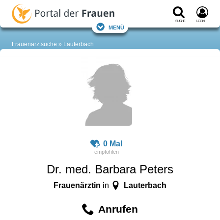
Suche
Login
Menü
Frauenarztsuche
Lauterbach
0 Mal
Dr. med. Barbara Peters
Frauenärztin
Lauterbach
in
Anrufen