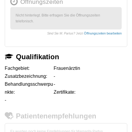
Öffnungszeiten
Nicht hinterlegt. Bitte erfragen Sie die Öffnungszeiten
telefonisch.
Sind Sie M. Partus?
Jetzt
Öffnungszeiten bearbeiten
Qualifikation
Fachgebiet:
Frauenärztin
Zusatzbezeichnung:
-
Behandlungsschwerpu
-
nkte:
Zertifikate:
-
Patientenempfehlungen
Es wurden noch keine Empfehlungen für Margarita Partus