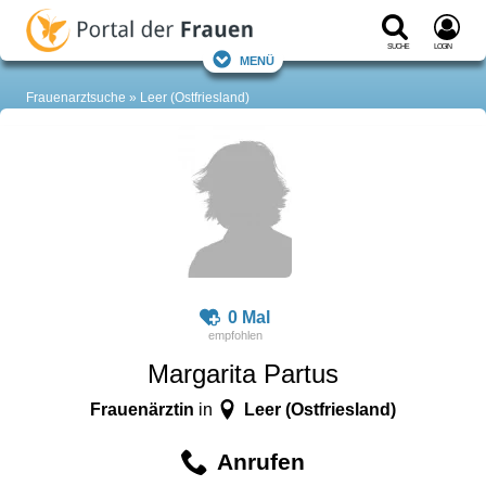
Suche
Login
Menü
Frauenarztsuche
Leer (Ostfriesland)
0 Mal
Margarita Partus
Frauenärztin
Leer (Ostfriesland)
in
Anrufen