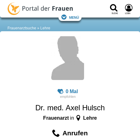
Suche
Login
Menü
Frauenarztsuche
Lehre
0 Mal
Dr. med. Axel Hulsch
Frauenarzt
Lehre
in
Anrufen