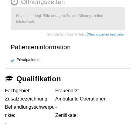
Öffnungszeiten
Nicht hinterlegt. Bitte erfragen Sie die Öffnungszeiten
telefonisch.
Sind Sie Dr. Hulsch?
Jetzt
Öffnungszeiten bearbeiten
Patienteninformation
Privatpatienten
Qualifikation
Fachgebiet:
Frauenarzt
Zusatzbezeichnung:
Ambulante Operationen
Behandlungsschwerpu
-
nkte:
Zertifikate:
-