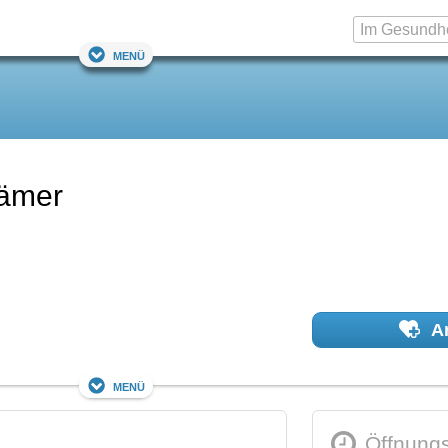
Menü
rämer
Ar
Menü
Öffnungs