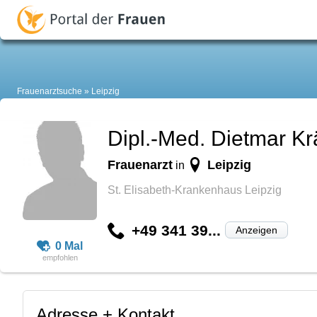
Frauenarztsuche
Leipzig
Dipl.-Med. Dietmar K
Frauenarzt
Leipzig
in
St. Elisabeth-Krankenhaus Leipzig
+49 341 39...
Anzeigen
0 Mal
Adresse + Kontakt