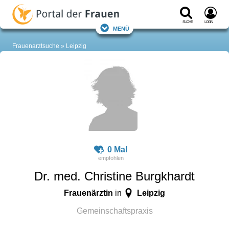
Suche
Login
Menü
Frauenarztsuche
Leipzig
0 Mal
Dr. med. Christine Burgkhardt
Frauenärztin
Leipzig
in
Gemeinschaftspraxis