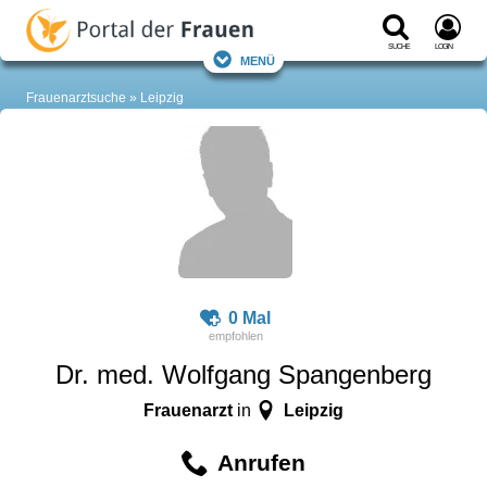
Suche
Login
Menü
Frauenarztsuche
Leipzig
0 Mal
Dr. med. Wolfgang Spangenberg
Frauenarzt
Leipzig
in
Anrufen